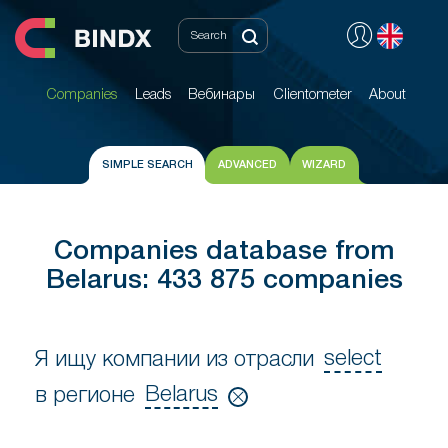
Companies
Leads
Вебинары
Clientometer
About
Companies
Leads
Вебинары
Clientometer
About
SIMPLE SEARCH
ADVANCED
WIZARD
Companies database from
Belarus: 433 875 companies
select
Я ищу компании из отрасли
Я
Belarus
в регионе
ищу
в
компании
регионе