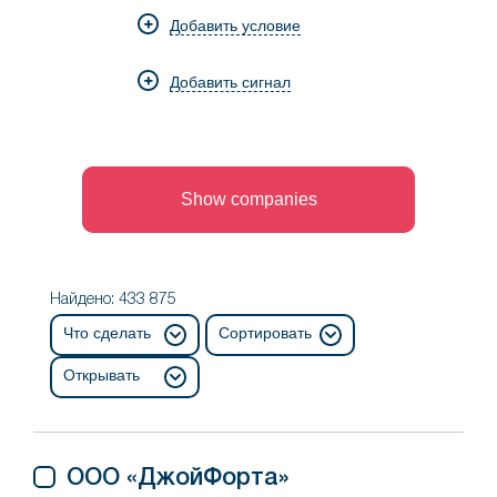
из
Добавить условие
отрасли
Добавить сигнал
Show companies
Найдено: 433 875
Что сделать
Сортировать
Открывать
ООО «ДжойФорта»