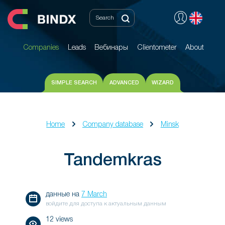
Companies
Leads
Вебинары
Clientometer
About
Companies
Leads
Вебинары
Clientometer
About
SIMPLE SEARCH
ADVANCED
WIZARD
Home
Company database
Minsk
Tandemkras
данные на
7 March
войдите для доступа к актуальным данным
12 views