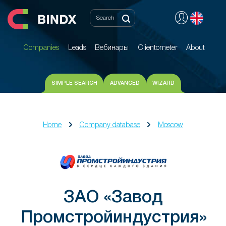
Companies
Leads
Вебинары
Clientometer
About
Companies
Leads
Вебинары
Clientometer
About
SIMPLE SEARCH
ADVANCED
WIZARD
Home
Company database
Moscow
ЗАО «Завод
Промстройиндустрия»