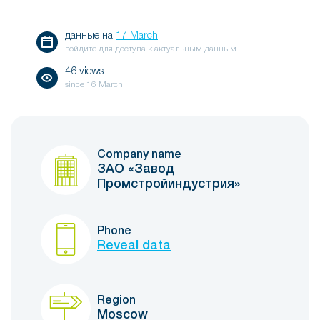
данные на
17 March
войдите для доступа к актуальным данным
46 views
since
16 March
Company name
ЗАО «Завод
Промстройиндустрия»
Phone
Reveal data
Region
Moscow