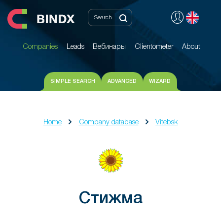
Companies
Leads
Вебинары
Clientometer
About
Companies
Leads
Вебинары
Clientometer
About
SIMPLE SEARCH
ADVANCED
WIZARD
Home
Company database
Vitebsk
Стижма