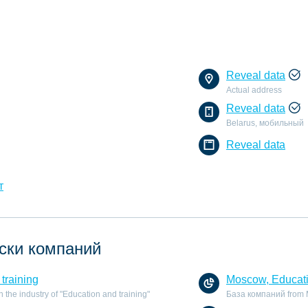
Reveal data
Actual address
Reveal data
Belarus, мобильный
Reveal data
т
ски компаний
training
Moscow, Educati
the industry of "Education and training"
База компаний from Mo