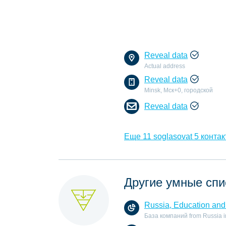
Reveal data
Actual address
Reveal data
Minsk, Мск+0, городской
Reveal data
Еще 11 soglasovat 5 контак
Другие умные спи
Russia, Education and 
База компаний from Russia in 