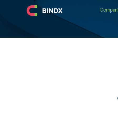
Compani
Compani