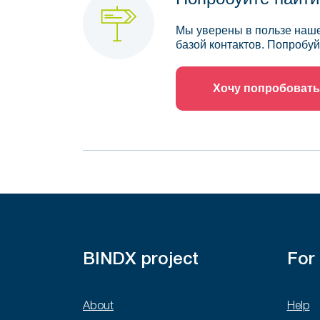
Мы уверены в пользе наше
базой контактов. Попробуй
Хочу попробовать
BINDX project
For
About
Help