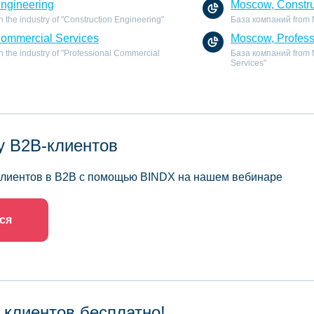
Engineering
Moscow, Constru
the industry of "Construction Engineering"
База компаний from M
Commercial Services
Moscow, Profess
 the industry of "Professional Commercial
База компаний from M
Services"
у B2B-клиентов
 клиентов в B2B с помощью BINDX на нашем вебинаре
ся
 клиентов бесплатно!