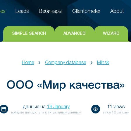
es
Leads
Вебинары
Clientometer
About
es
Leads
Вебинары
Clientometer
About
SIMPLE SEARCH
ADVANCED
WIZARD
Home
Company database
Minsk
ООО «Мир качества»
данные на
19 January
11 views
войдите для доступа к актуальным данным
since
12 January