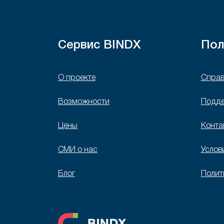
Сервис BINDX
Пол
О проекте
Справ
Возможности
Подд
Цены
Конта
СМИ о нас
Услов
Блог
Полит