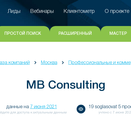
Лиды
Вебинары
Клиентометр
О проекте
Лиды
Вебинары
Клиентометр
О проекте
ПРОСТОЙ ПОИСК
РАСШИРЕННЫЙ
МАСТЕР
аза компаний
Москва
Профессиональные и коммер
MB Consulting
данные на
7 июня 2021
19 soglasovat 5 пр
йдите для доступа к актуальным данным
учтено с
7 июня 20