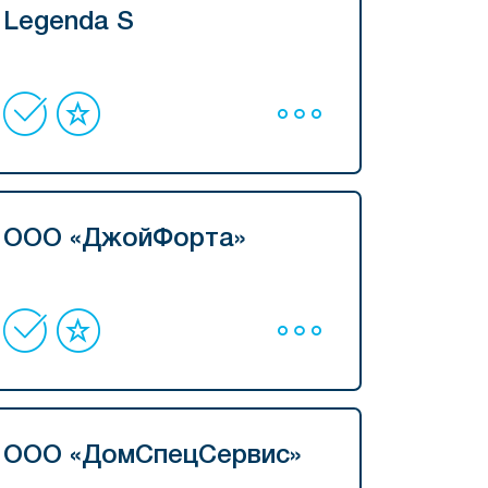
Legenda S
ООО «ДжойФорта»
ООО «ДомСпецСервис»