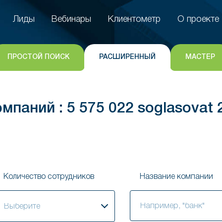
Лиды
Вебинары
Клиентометр
О проекте
Лиды
Вебинары
Клиентометр
О проекте
ПРОСТОЙ ПОИСК
РАСШИРЕННЫЙ
МАСТЕР
мпаний : 5 575 022 soglasovat
Количество сотрудников
Название компании
ыберите