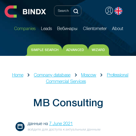
Companies
Leads
Вебинары
Clientometer
About
Companies
Leads
Вебинары
Clientometer
About
SIMPLE SEARCH
ADVANCED
WIZARD
Home
Company database
Moscow
Professional
Commercial Services
MB Consulting
данные на
7 June 2021
войдите для доступа к актуальным данным