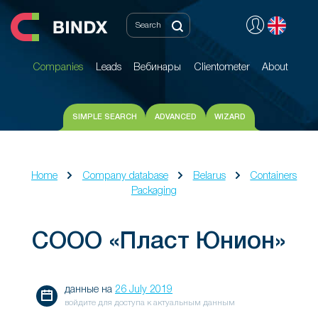
Companies
Leads
Вебинары
Clientometer
About
Companies
Leads
Вебинары
Clientometer
About
SIMPLE SEARCH
ADVANCED
WIZARD
Home
Company database
Belarus
Containers
Packaging
СООО «Пласт Юнион»
данные на
26 July 2019
войдите для доступа к актуальным данным