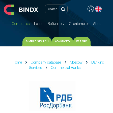
Companies
Leads
Вебинары
Clientometer
About
Companies
Leads
Вебинары
Clientometer
About
SIMPLE SEARCH
ADVANCED
WIZARD
Home
Company database
Moscow
Banking
Services
Commercial Banks