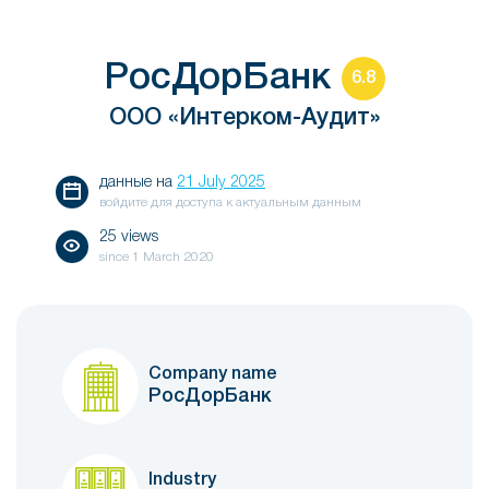
РосДорБанк
6.8
ООО «Интерком-Аудит»
данные на
21 July 2025
войдите для доступа к актуальным данным
25 views
since
1 March 2020
Company name
РосДорБанк
Industry