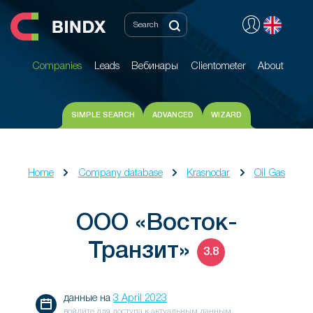
Companies
Leads
Вебинары
Clientometer
About
Companies
Leads
Вебинары
Clientometer
About
SIMPLE SEARCH
ADVANCED
WIZARD
Home
Company database
Krasnodar
Oil Gas
ООО «Восток-
Транзит»
3.8
данные на
3 April 2023
войдите для доступа к актуальным данным