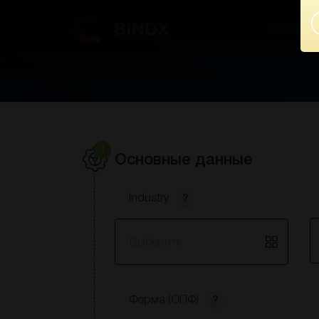
Compani
Compani
1
Основные данные
Industry
?
S
Выберите
Форма (ОПФ)
?