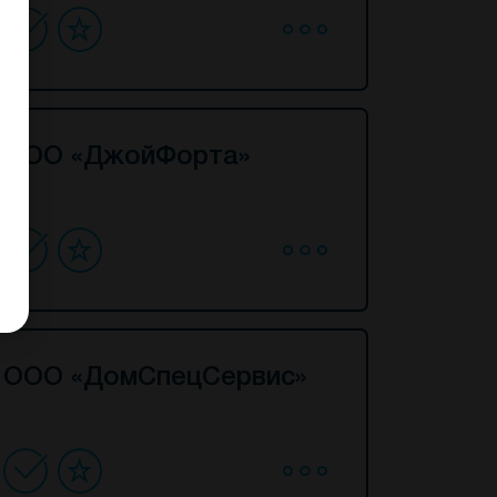
ООО «ДжойФорта»
ООО «ДомСпецСервис»