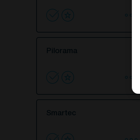
Pilorama
Smartec