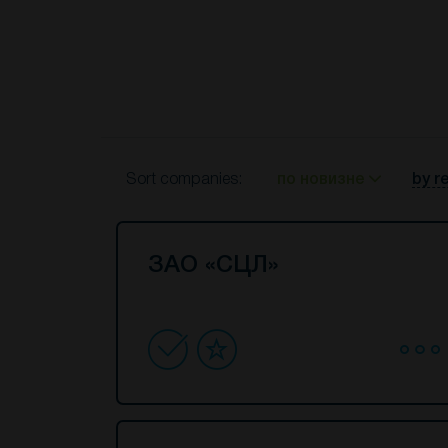
Sort companies:
по новизне
by r
ЗАО «СЦЛ»