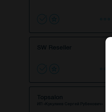
SW Reseller
Topsalon
ИП «Кукулиев Сергей Рубенович»