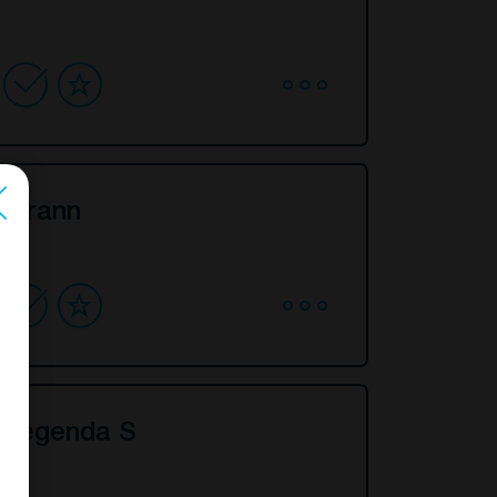
Igrann
Legenda S