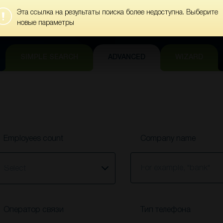
es
Leads
Вебинары
Clientometer
About
Эта ссылка на результаты поиска более недоступна. Выберите
es
Leads
Вебинары
Clientometer
About
новые параметры
SIMPLE SEARCH
ADVANCED
WIZARD
Employees count
Company name
elect
Оператор связи
Тип телефона