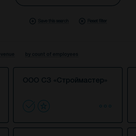
Save this search
Reset filter
evenue
by count of employees
ООО СЗ «Строймастер»