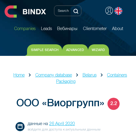
Companies
Leads
Вебинары
Clientometer
About
Companies
Leads
Вебинары
Clientometer
About
SIMPLE SEARCH
ADVANCED
WIZARD
Home
Company database
Belarus
Containers
Packaging
ООО «Виоргрупп»
2.2
данные на
26 April 2020
войдите для доступа к актуальным данным