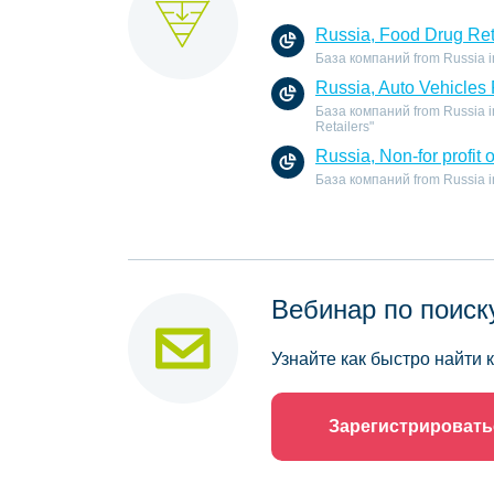
Russia, Food Drug Ret
База компаний from Russia in 
Russia, Auto Vehicles 
База компаний from Russia in 
Retailers"
Russia, Non-for profit 
База компаний from Russia in t
Вебинар по поиск
Узнайте как быстро найти
Зарегистрировать