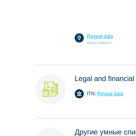
Reveal data
Actual address
Legal and financial
ITN:
Reveal data
Другие умные спи