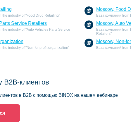
ailing
Moscow, Food Dr
the industry of "Food Drug Retailing"
База компаний from Mo
Parts Service Retailers
Moscow, Auto Veh
the industry of "Auto Vehicles Parts Service
База компаний from Mo
Retailers"
organization
Moscow, Non-for 
he industry of "Non-for profit organization"
База компаний from Mo
у B2B-клиентов
 клиентов в B2B с помощью BINDX на нашем вебинаре
ся