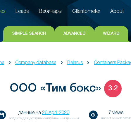
es
Leads
Вебинары
Clientometer
About
es
Leads
Вебинары
Clientometer
About
SIMPLE SEARCH
ADVANCED
WIZARD
me
Company database
Belarus
Containers Packa
ООО «Тим бокс»
3.2
данные на
26 April 2020
7 views
войдите для доступа к актуальным данным
since
1 March 202