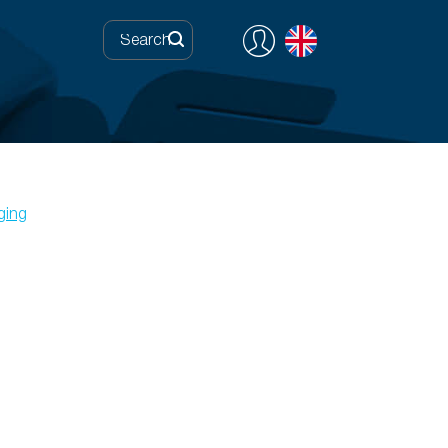
ging
0