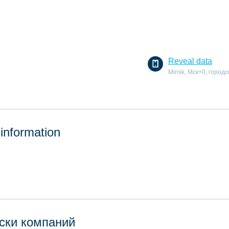
Reveal data
Minsk, Мск+0, городс
 information
ски компаний