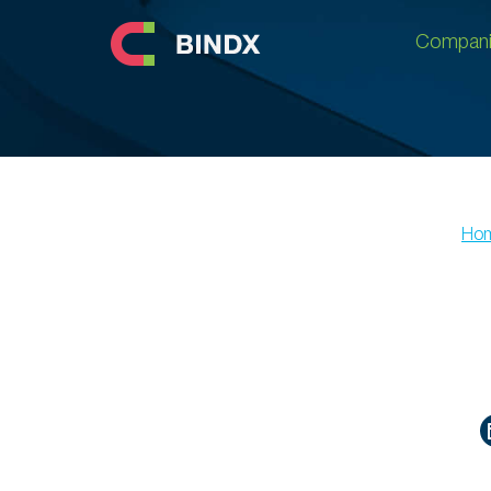
Compani
Compani
Ho