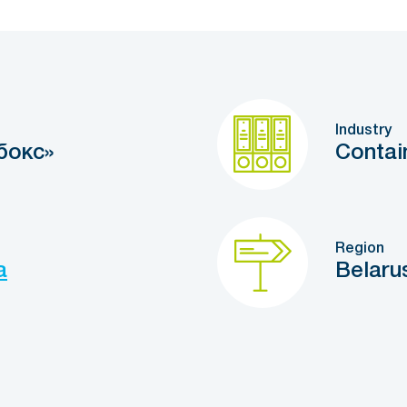
Industry
бокс»
Contai
Region
a
Belaru