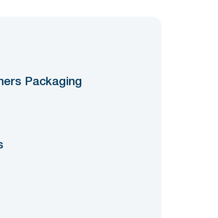
ners Packaging
s