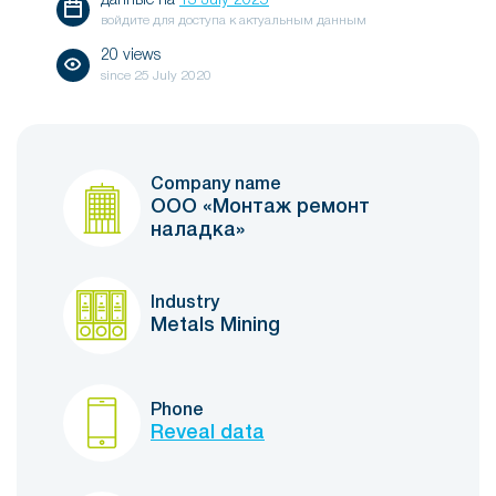
данные на
13 July 2025
войдите для доступа к актуальным данным
20 views
since
25 July 2020
Company name
ООО «Монтаж ремонт
наладка»
Industry
Metals Mining
Phone
Reveal data