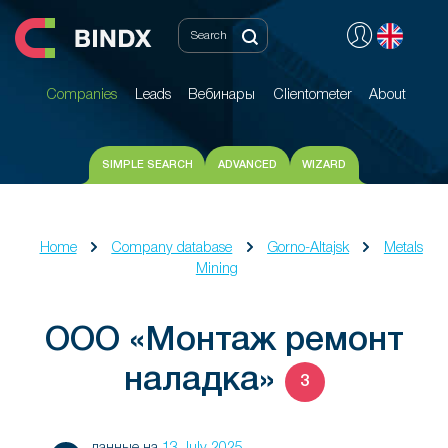
Companies
Leads
Вебинары
Clientometer
About
Companies
Leads
Вебинары
Clientometer
About
SIMPLE SEARCH
ADVANCED
WIZARD
Home
Company database
Gorno-Altajsk
Metals
Mining
ООО «Монтаж ремонт
наладка»
3