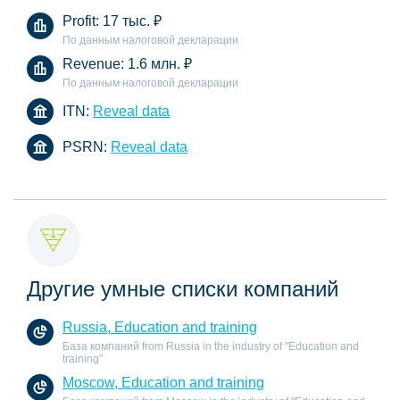
Profit:
17 тыс.
₽
По данным налоговой декларации
Revenue:
1.6 млн.
₽
По данным налоговой декларации
ITN:
Reveal data
PSRN:
Reveal data
Другие умные списки компаний
Russia, Education and training
База компаний from Russia in the industry of "Education and
training"
Moscow, Education and training