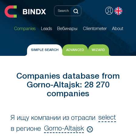
Companies
Leads
Вебинары
Clientometer
About
Companies
Leads
Вебинары
Clientometer
About
SIMPLE SEARCH
ADVANCED
WIZARD
Companies database from
Gorno-Altajsk: 28 270
companies
select
Я ищу компании из отрасли
Я
Gorno-Altajsk
в регионе
ищу
в