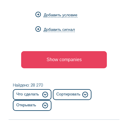
компании
регионе
из
Добавить условие
отрасли
Добавить сигнал
Show companies
Найдено: 28 270
Что сделать
Сортировать
Открывать