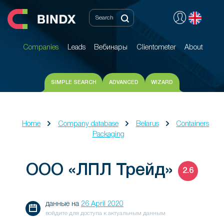
Companies
Leads
Вебинары
Clientometer
About
Companies
Leads
Вебинары
Clientometer
About
SIMPLE SEARCH
ADVANCED
WIZARD
Home
Company database
Belarus
Containers
Packaging
ООО «ЛПЛ Трейд»
2.6
данные на
26 April 2020
войдите для доступа к актуальным данным