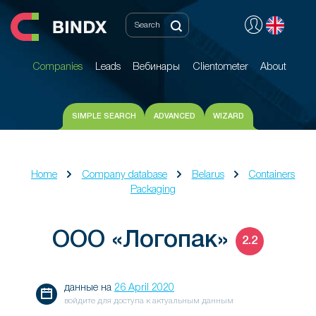
Companies
Leads
Вебинары
Clientometer
About
Companies
Leads
Вебинары
Clientometer
About
SIMPLE SEARCH
ADVANCED
WIZARD
Home
Company database
Belarus
Containers
Packaging
ООО «Логопак»
2.2
данные на
26 April 2020
войдите для доступа к актуальным данным