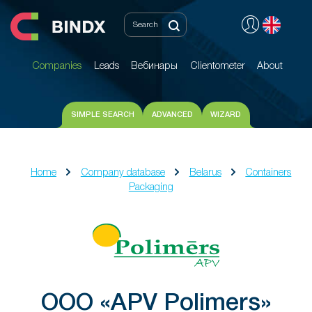
Companies
Leads
Вебинары
Clientometer
About
Companies
Leads
Вебинары
Clientometer
About
SIMPLE SEARCH
ADVANCED
WIZARD
Home
Company database
Belarus
Containers
Packaging
ООО «APV Polimers»