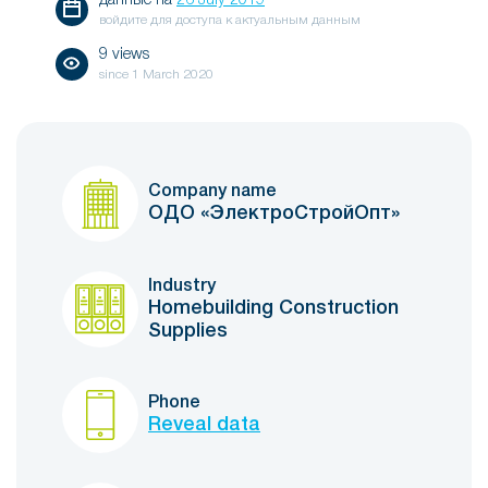
данные на
26 July 2019
войдите для доступа к актуальным данным
9 views
since
1 March 2020
Company name
ОДО «ЭлектроСтройОпт»
Industry
Homebuilding Construction
Supplies
Phone
Reveal data