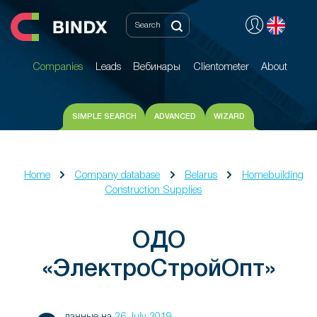
Companies
Leads
Вебинары
Clientometer
About
Companies
Leads
Вебинары
Clientometer
About
SIMPLE SEARCH
ADVANCED
WIZARD
Home
Company database
Belarus
Homebuilding
Construction Supplies
ОДО
«ЭлектроСтройОпт»