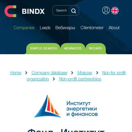
Companies
Leads
Вебинары
Clientometer
About
Companies
Leads
Вебинары
Clientometer
About
SIMPLE SEARCH
ADVANCED
WIZARD
Home
Company database
Moscow
Non-for profit
organization
Non-profit partnerships