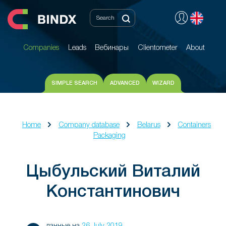
Companies
Leads
Вебинары
Clientometer
About
Companies
Leads
Вебинары
Clientometer
About
SIMPLE SEARCH
ADVANCED
WIZARD
Home
Company database
Belarus
Containers
Packaging
Цыбульский Виталий
Константинович