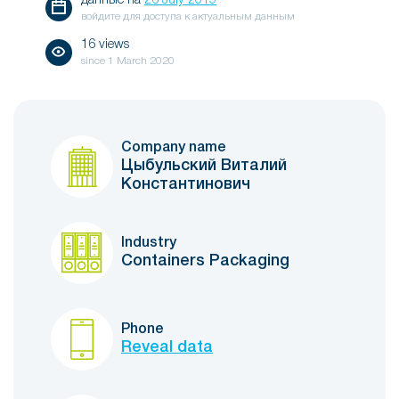
данные на
26 July 2019
войдите для доступа к актуальным данным
16 views
since
1 March 2020
Company name
Цыбульский Виталий
Константинович
Industry
Containers Packaging
Phone
Reveal data