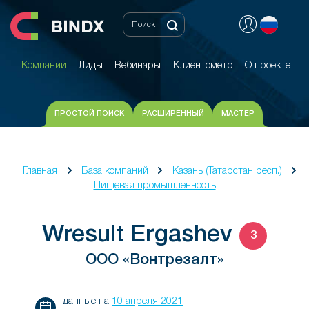
Компании
Лиды
Вебинары
Клиентометр
О проекте
Компании
Лиды
Вебинары
Клиентометр
О проекте
ПРОСТОЙ ПОИСК
РАСШИРЕННЫЙ
МАСТЕР
Главная
База компаний
Казань (Татарстан респ.)
Пищевая промышленность
Wresult Ergashev
3
ООО «Вонтрезалт»
данные на
10 апреля 2021