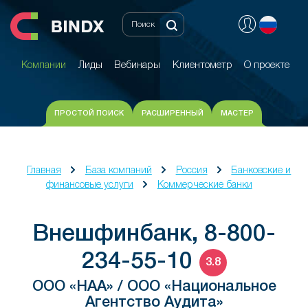
Компании
Лиды
Вебинары
Клиентометр
О проекте
Компании
Лиды
Вебинары
Клиентометр
О проекте
ПРОСТОЙ ПОИСК
РАСШИРЕННЫЙ
МАСТЕР
Главная
База компаний
Россия
Банковские и
финансовые услуги
Коммерческие банки
Внешфинбанк, 8-800-
234-55-10
3.8
ООО «НАА» / ООО «Национальное
Агентство Аудита»