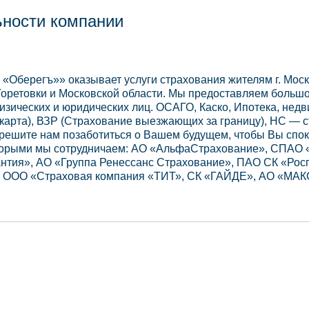
ьности компании
 «Оберегъ»» оказывает услуги страхования жителям г. Моск
оретовки и Московской области. Мы предоставляем больш
изических и юридических лиц. ОСАГО, Каско, Ипотека, нед
 карта), ВЗР (Страхование выезжающих за границу), НС — 
зрешите нам позаботиться о Вашем будущем, чтобы Вы спо
торыми мы сотрудничаем: AO «АльфаСтрахование», СПАО 
тия», АО «Группа Ренессанс Страхование», ПАО СК «Росг
 ООО «Страховая компания «ТИТ», СК «ГАЙДЕ», АО «МАКС