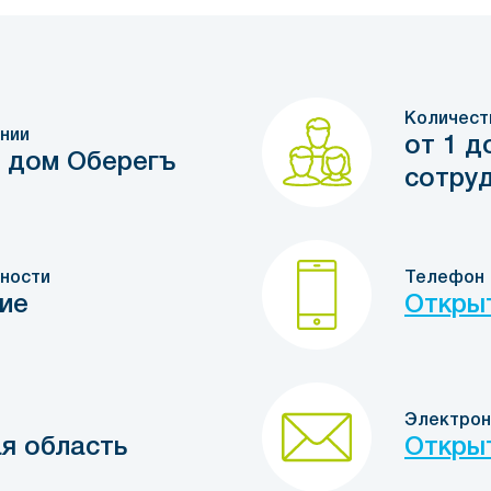
Количест
нии
от 1 д
 дом Оберегъ
сотру
ности
Телефон
ие
Откры
Электрон
я область
Откры