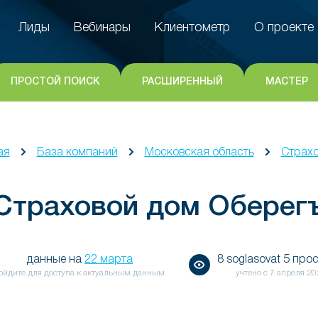
Лиды
Вебинары
Клиентометр
О проекте
Лиды
Вебинары
Клиентометр
О проекте
ПРОСТОЙ ПОИСК
РАСШИРЕННЫЙ
МАСТЕР
ая
База компаний
Московская область
Страх
Страховой дом Оберег
данные на
22 марта
8 soglasovat 5 про
ойдите для доступа к актуальным данным
учтено с
7 апреля 20