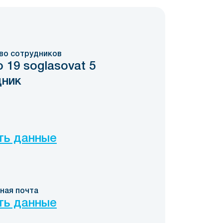
во сотрудников
о 19 soglasovat 5
дник
ть данные
ная почта
ть данные