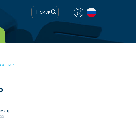
ование
ъ
смотр
22