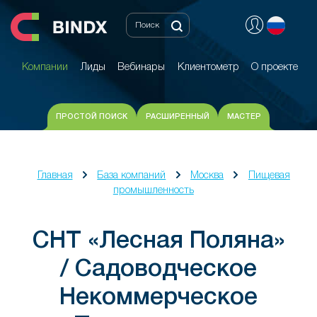
Компании
Лиды
Вебинары
Клиентометр
О проекте
Компании
Лиды
Вебинары
Клиентометр
О проекте
ПРОСТОЙ ПОИСК
РАСШИРЕННЫЙ
МАСТЕР
Главная
База компаний
Москва
Пищевая
промышленность
СНТ «Лесная Поляна»
/ Садоводческое
Некоммерческое