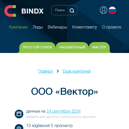
Компании
Лиды
Вебинары
Клиентометр
О проекте
Компании
Лиды
Вебинары
Клиентометр
О проекте
ПРОСТОЙ ПОИСК
РАСШИРЕННЫЙ
МАСТЕР
Главная
База компаний
ООО «Вектор»
данные на
24 сентября 2024
войдите для доступа к актуальным данным
13 soglasovat 5 просмотр