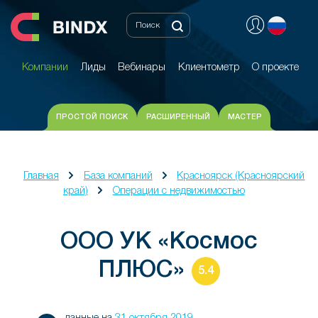
Компании
Лиды
Вебинары
Клиентометр
О проекте
Компании
Лиды
Вебинары
Клиентометр
О проекте
ПРОСТОЙ ПОИСК
РАСШИРЕННЫЙ
МАСТЕР
Главная
База компаний
Красноярск (Красноярский
край)
Операции с недвижимостью
ООО УК «Космос
ПЛЮС»
5.4