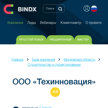
Компании
Лиды
Вебинары
Клиентометр
О проекте
Компании
Лиды
Вебинары
Клиентометр
О проекте
ПРОСТОЙ ПОИСК
РАСШИРЕННЫЙ
МАСТЕР
Главная
База компаний
Московская область
Строительство и проектирование
ООО «Техинновация»
4.6