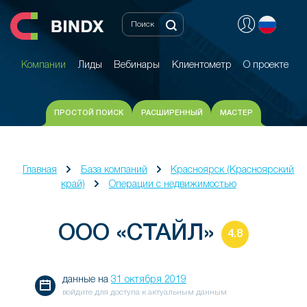
Компании
Лиды
Вебинары
Клиентометр
О проекте
Компании
Лиды
Вебинары
Клиентометр
О проекте
ПРОСТОЙ ПОИСК
РАСШИРЕННЫЙ
МАСТЕР
Главная
База компаний
Красноярск (Красноярский
край)
Операции с недвижимостью
ООО «СТАЙЛ»
4.8
данные на
31 октября 2019
войдите для доступа к актуальным данным