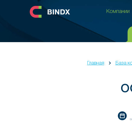
Компании
Компании
Главная
База к
О
в