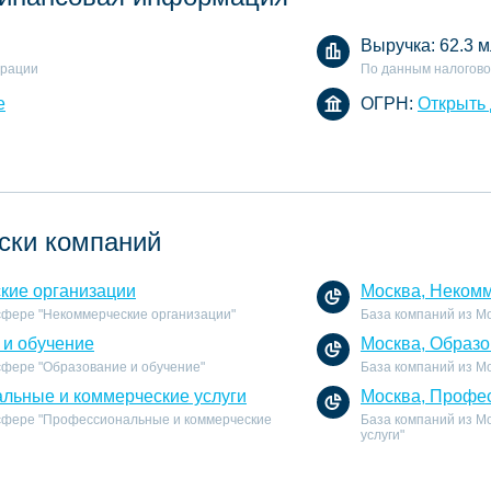
Выручка:
62.3 м
арации
По данным налогово
е
ОГРН:
Открыть
ски компаний
кие организации
Москва, Некомм
 сфере "Некоммерческие организации"
База компаний из М
 и обучение
Москва, Образо
 сфере "Образование и обучение"
База компаний из Мо
льные и коммерческие услуги
Москва, Профес
 сфере "Профессиональные и коммерческие
База компаний из М
услуги"