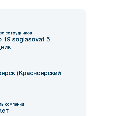
во сотрудников
о 19 soglasovat 5
дник
ярск (Красноярский
ть компании
ает