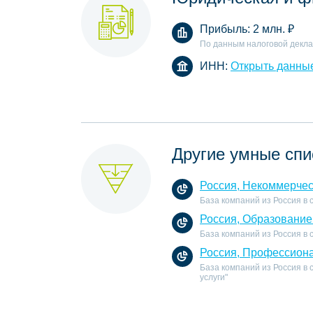
Прибыль:
2 млн.
₽
По данным налоговой декл
ИНН:
Открыть данны
Другие умные спи
Россия, Некоммерчес
База компаний из Россия в
Россия, Образование
База компаний из Россия в
Россия, Профессиона
База компаний из Россия в
услуги"