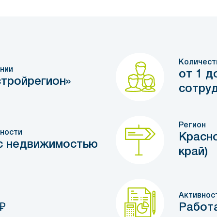
Количест
нии
от 1 д
тройрегион»
сотру
Регион
ности
Красно
с недвижимостью
край)
Активнос
₽
Работ