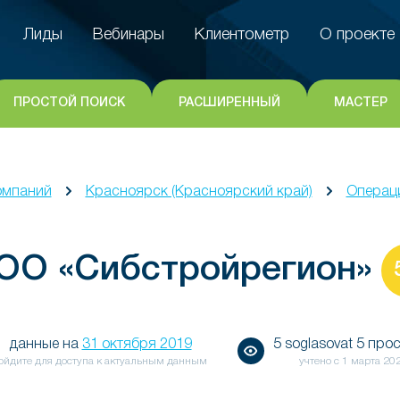
Лиды
Вебинары
Клиентометр
О проекте
Лиды
Вебинары
Клиентометр
О проекте
ПРОСТОЙ ПОИСК
РАСШИРЕННЫЙ
МАСТЕР
омпаний
Красноярск (Красноярский край)
Операц
ОО «Сибстройрегион»
данные на
31 октября 2019
5 soglasovat 5 про
ойдите для доступа к актуальным данным
учтено с
1 марта 20