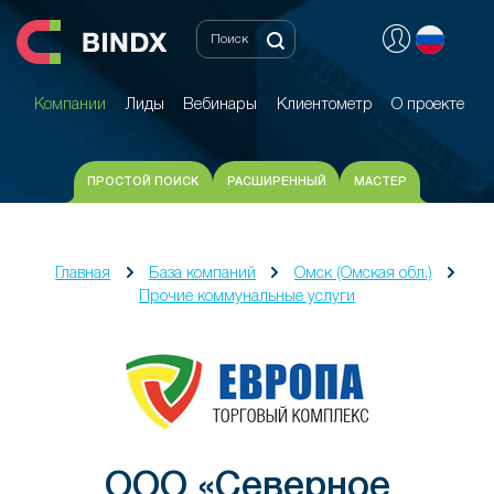
Компании
Лиды
Вебинары
Клиентометр
О проекте
Компании
Лиды
Вебинары
Клиентометр
О проекте
ПРОСТОЙ ПОИСК
РАСШИРЕННЫЙ
МАСТЕР
Главная
База компаний
Омск (Омская обл.)
Прочие коммунальные услуги
ООО «Северное