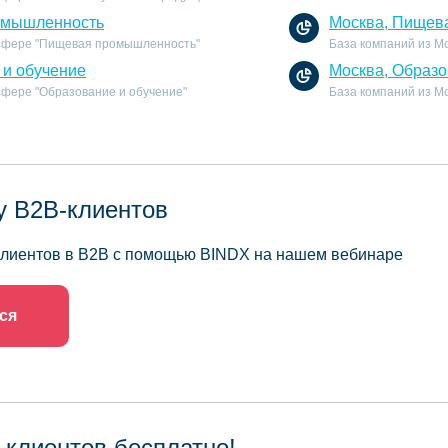
омышленность
Москва, Пищев
 сфере "Пищевая промышленность"
База компаний из М
 и обучение
Москва, Образо
 сфере "Образование и обучение"
База компаний из Мо
у B2B-клиентов
 клиентов в B2B с помощью BINDX на нашем вебинаре
ся
 клиентов бесплатно!