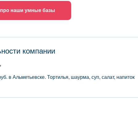
 про наши умные базы
ьности компании
ь
уб. в Альметьевске. Тортилья, шаурма, суп, салат, напиток