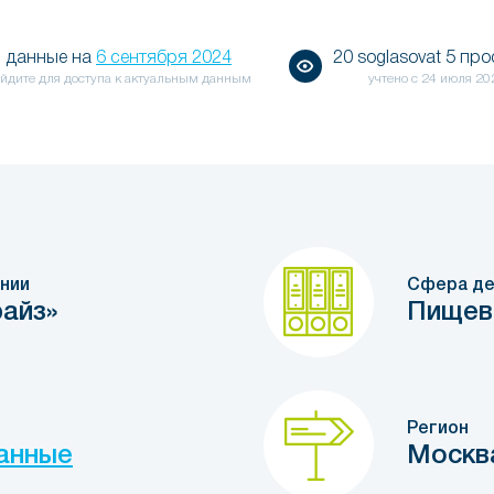
данные на
6 сентября 2024
20 soglasovat 5 пр
йдите для доступа к актуальным данным
учтено с
24 июля 20
нии
Сфера де
айз»
Пищев
Регион
анные
Москв