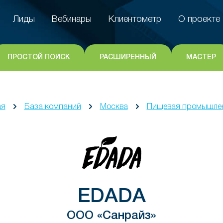
Лиды
Вебинары
Клиентометр
О проекте
Лиды
Вебинары
Клиентометр
О проекте
ПРОСТОЙ ПОИСК
РАСШИРЕННЫЙ
МАСТЕР
ая
База компаний
Москва
Пищевая промышле
EDADA
ООО «Санрайз»