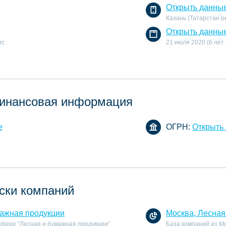
Открыть данны
Казань (Татарстан р
Открыть данны
ис
21 июля 2020 (6 лет
инансовая информация
е
ОГРН:
Открыть
ски компаний
мажная продукции
Москва, Лесная
сфере "Лесная и бумажная продукции"
База компаний из Мо