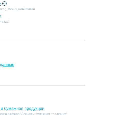
е
есп.), Мск+0, мобильный
е
 назад)
 данные
 и бумажная продукции
сква в сфере "Лесная и бумажная продукции"