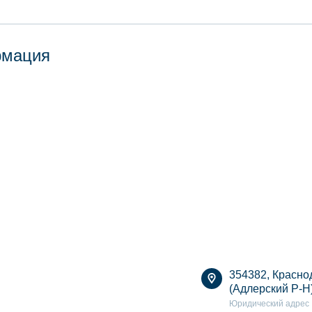
рмация
354382, Краснод
(Адлерский Р-Н
Юридический адрес