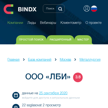
Компании
Лиды
Вебинары
Клиентометр
О проекте
Компании
Лиды
Вебинары
Клиентометр
О проекте
ПРОСТОЙ ПОИСК
РАСШИРЕННЫЙ
МАСТЕР
Главная
База компаний
Москва
Металлургия
ООО «ЛБИ»
3.8
данные на
25 сентября 2020
войдите для доступа к актуальным данным
22 soglasovat 2 просмотр