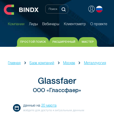
Компании
Лиды
Вебинары
Клиентометр
О проекте
Компании
Лиды
Вебинары
Клиентометр
О проекте
ПРОСТОЙ ПОИСК
РАСШИРЕННЫЙ
МАСТЕР
Главная
База компаний
Москва
Металлургия
Glassfaer
ООО «Глассфаер»
данные на
20 марта
войдите для доступа к актуальным данным