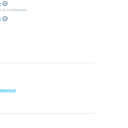
е
 (ip-телефония)
е
 данные