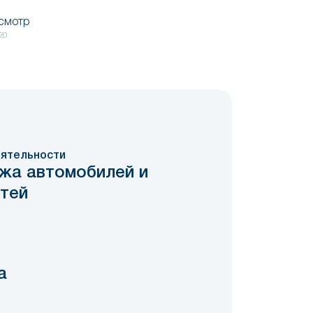
осмотр
20
ятельности
жа автомобилей и
стей
а