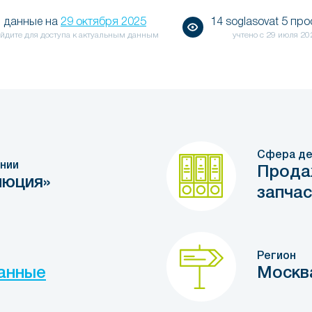
данные на
29 октября 2025
14 soglasovat 5 пр
йдите для доступа к актуальным данным
учтено с
29 июля 20
Сфера де
нии
Прода
люция»
запча
Регион
анные
Москв