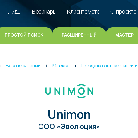
Лиды
Вебинары
Клиентометр
О проекте
Лиды
Вебинары
Клиентометр
О проекте
ПРОСТОЙ ПОИСК
РАСШИРЕННЫЙ
МАСТЕР
База компаний
Москва
Продажа автомобилей и
Unimon
ООО «Эволюция»