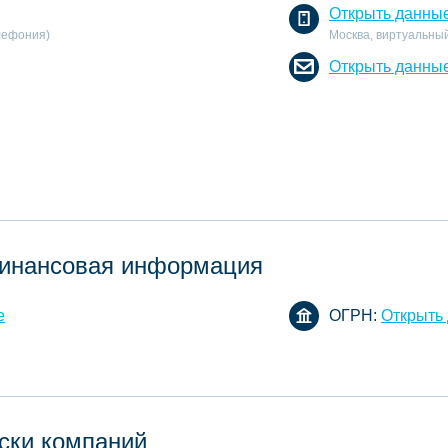
Открыть данны
елефония)
Москва, виртуальный
Открыть данны
инансовая информация
е
ОГРН:
Открыть
ски компаний