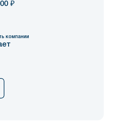
000
₽
ть компании
ает