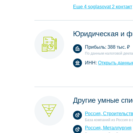
Еще 4 soglasovat 2 контакт
Юридическая и ф
Прибыль:
388 тыс.
₽
По данным налоговой декл
ИНН:
Открыть данны
Другие умные спи
Россия, Строительст
База компаний из Россия в
Россия, Металлургия