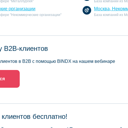
сфере "Металлургия"
База компаний из Мо
кие организации
Москва, Некомм
 сфере "Некоммерческие организации"
База компаний из М
у B2B-клиентов
 клиентов в B2B с помощью BINDX на нашем вебинаре
ся
 клиентов бесплатно!