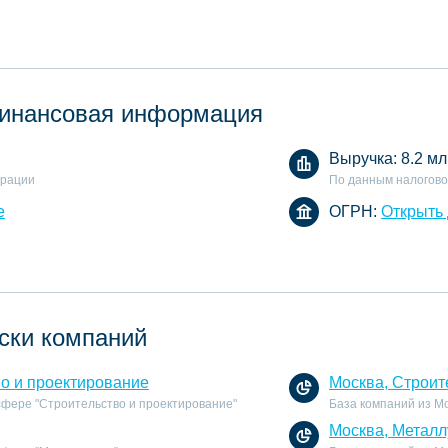
инансовая информация
Выручка:
8.2 мл
арации
По данным налогово
е
ОГРН:
Открыть
ски компаний
во и проектирование
Москва, Строит
 сфере "Строительство и проектирование"
База компаний из Мо
Москва, Металл