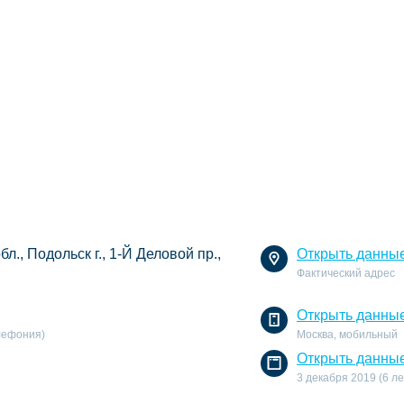
л., Подольск г., 1-Й Деловой пр.,
Открыть данны
Фактический адрес
Открыть данны
елефония)
Москва, мобильный
Открыть данны
3 декабря 2019 (6 ле