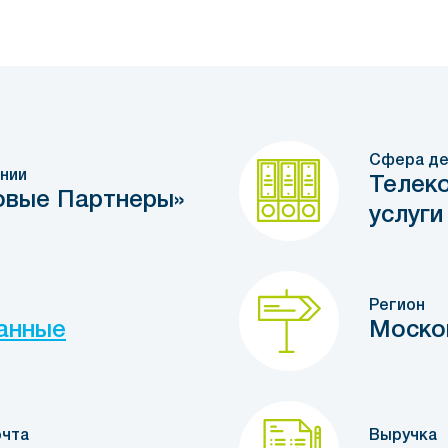
Сфера де
нии
Телек
овые Партнеры»
услуги
Регион
анные
Моско
очта
Выручка