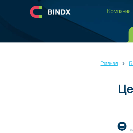
Компании
Компании
Главная
Б
Це
во