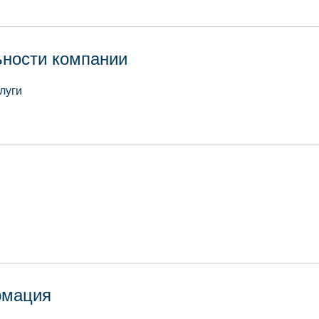
ьности компании
луги
рмация