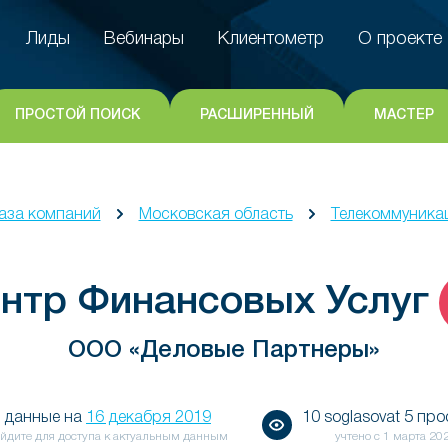
Лиды
Вебинары
Клиентометр
О проекте
Лиды
Вебинары
Клиентометр
О проекте
ПРОСТОЙ ПОИСК
РАСШИРЕННЫЙ
МАСТЕР
аза компаний
Московская область
Телекоммуника
нтр Финансовых Услуг
ООО «Деловые Партнеры»
данные на
16 декабря 2019
10 soglasovat 5 пр
йдите для доступа к актуальным данным
учтено с
1 марта 20