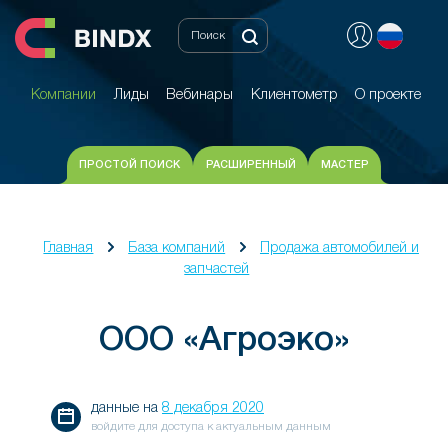
Компании
Лиды
Вебинары
Клиентометр
О проекте
Компании
Лиды
Вебинары
Клиентометр
О проекте
ПРОСТОЙ ПОИСК
РАСШИРЕННЫЙ
МАСТЕР
Главная
База компаний
Продажа автомобилей и
запчастей
ООО «Агроэко»
данные на
8 декабря 2020
войдите для доступа к актуальным данным