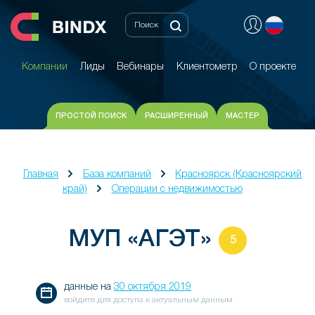
Компании
Лиды
Вебинары
Клиентометр
О проекте
Компании
Лиды
Вебинары
Клиентометр
О проекте
ПРОСТОЙ ПОИСК
РАСШИРЕННЫЙ
МАСТЕР
Главная
База компаний
Красноярск (Красноярский
край)
Операции с недвижимостью
МУП «АГЭТ»
5
данные на
30 октября 2019
войдите для доступа к актуальным данным