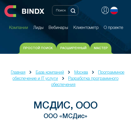
Компании
Лиды
Вебинары
Клиентометр
О проекте
Компании
Лиды
Вебинары
Клиентометр
О проекте
ПРОСТОЙ ПОИСК
РАСШИРЕННЫЙ
МАСТЕР
Главная
База компаний
Москва
Программное
обеспечение и IT услуги
Разработка программного
обеспечения
МСДИС, OOO
ООО «МСДис»