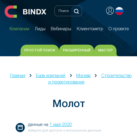
Компании
Лиды
Вебинары
Клиентометр
О проекте
Компании
Лиды
Вебинары
Клиентометр
О проекте
ПРОСТОЙ ПОИСК
РАСШИРЕННЫЙ
МАСТЕР
Главная
База компаний
Москва
Строительство
и проектирование
Молот
данные на
1 мая 2020
войдите для доступа к актуальным данным