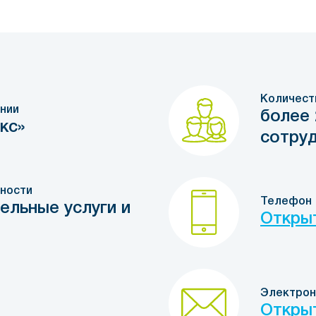
Количест
нии
более 
кс»
сотру
ности
Телефон
ельные услуги и
Откры
Электрон
Откры