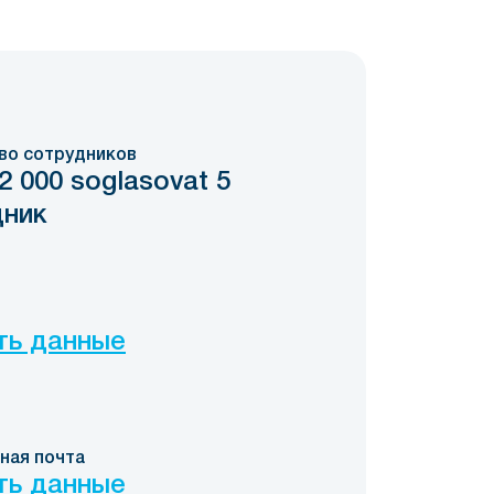
во сотрудников
2 000 soglasovat 5
дник
ть данные
ная почта
ть данные