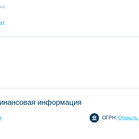
ад)
кт
инансовая информация
е
ОГРН:
Открыть