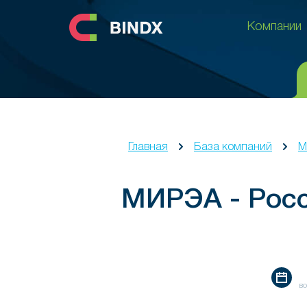
Компании
Компании
Главная
База компаний
М
МИРЭА - Росс
во