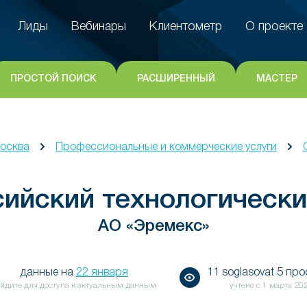
Лиды
Вебинары
Клиентометр
О проекте
Лиды
Вебинары
Клиентометр
О проекте
ПРОСТОЙ ПОИСК
РАСШИРЕННЫЙ
МАСТЕР
осква
Профессиональные и коммерческие услуги
ийский технологически
АО «Эремекс»
данные на
22 января
11 soglasovat 5 пр
йдите для доступа к актуальным данным
учтено с
1 марта 20