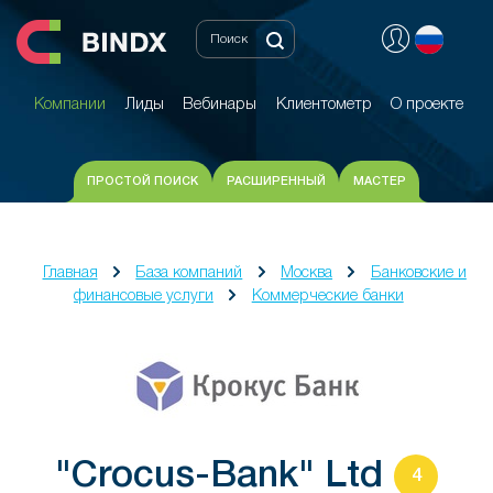
Компании
Лиды
Вебинары
Клиентометр
О проекте
Компании
Лиды
Вебинары
Клиентометр
О проекте
ПРОСТОЙ ПОИСК
РАСШИРЕННЫЙ
МАСТЕР
Главная
База компаний
Москва
Банковские и
финансовые услуги
Коммерческие банки
"Crocus-Bank" Ltd
4