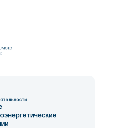
осмотр
20
ятельности
е
роэнергетические
нии