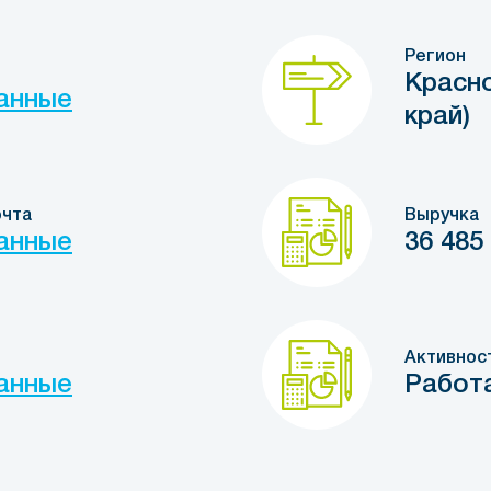
Регион
Красно
анные
край)
очта
Выручка
анные
36 485
Активнос
анные
Работ