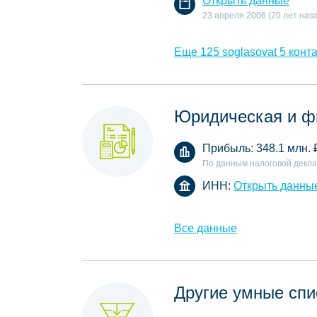
Открыть данные
23 апреля 2006 (20 лет наз
Еще 125 soglasovat 5 конта
Юридическая и ф
Прибыль:
348.1 млн.
По данным налоговой декл
ИНН:
Открыть данны
Все данные
Другие умные спи