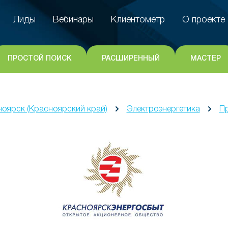
Лиды
Вебинары
Клиентометр
О проекте
Лиды
Вебинары
Клиентометр
О проекте
ПРОСТОЙ ПОИСК
РАСШИРЕННЫЙ
МАСТЕР
оярск (Красноярский край)
Электроэнергетика
Пр