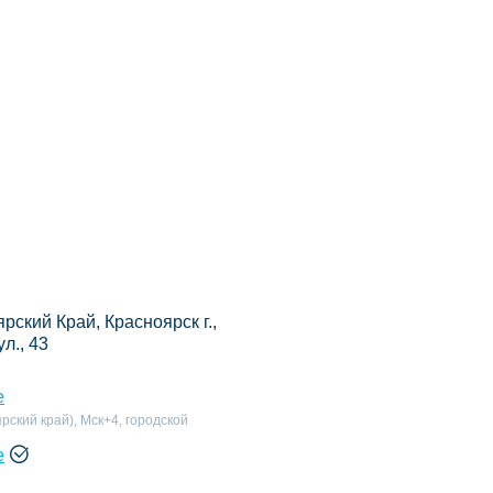
рский Край, Красноярск г.,
л., 43
е
рский край), Мск+4, городской
е