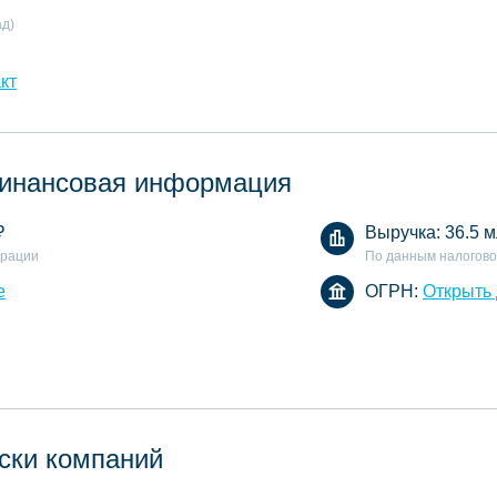
ад)
кт
инансовая информация
₽
Выручка:
36.5 м
арации
По данным налогово
е
ОГРН:
Открыть
ски компаний