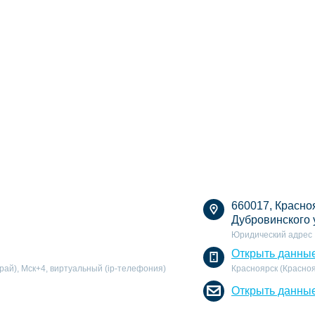
660017, Красноя
Дубровинского у
Юридический адрес
Открыть данны
рай), Мск+4, виртуальный (ip-телефония)
Красноярск (Красноя
Открыть данны