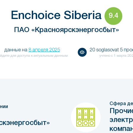
Enchoice Siberia
9.4
ПАО «Красноярскэнергосбыт»
данные на
8 апреля 2025
20 soglasovat 5 пр
йдите для доступа к актуальным данным
учтено с
1 марта 20
Сфера де
нии
Прочи
элект
скэнергосбыт»
компа