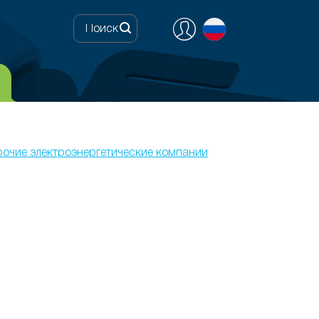
очие электроэнергетические компании