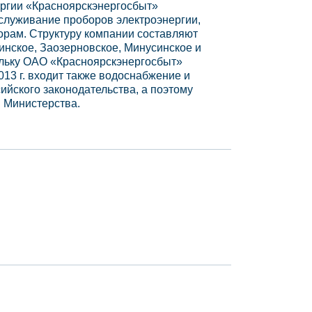
ергии «Красноярскэнергосбыт»
бслуживание проборов электроэнергии,
орам. Структуру компании составляют
динское, Заозерновское, Минусинское и
ольку ОАО «Красноярскэнергосбыт»
013 г. входит также водоснабжение и
ийского законодательства, а поэтому
й Министерства.