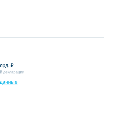
лрд.
₽
й декларации
 данные