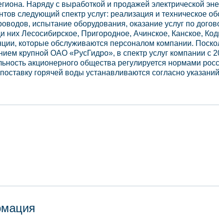
региона. Наряду с выработкой и продажей электрической эн
ентов следующий спектр услуг: реализация и техническое о
оводов, испытание оборудования, оказание услуг по догов
и них Лесосибирское, Пригородное, Ачинское, Канское, Ко
нции, которые обслуживаются персоналом компании. Поск
ием крупной ОАО «РусГидро», в спектр услуг компании с 2
льность акционерного общества регулируется нормами росс
 поставку горячей воды устанавливаются согласно указани
рмация