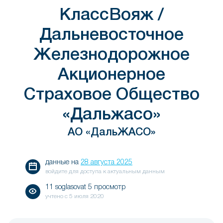
КлассВояж /
Дальневосточное
Железнодорожное
Акционерное
Страховое Общество
«Дальжасо»
АО «ДальЖАСО»
данные на
28 августа 2025
войдите для доступа к актуальным данным
11 soglasovat 5 просмотр
учтено с
5 июля 2020