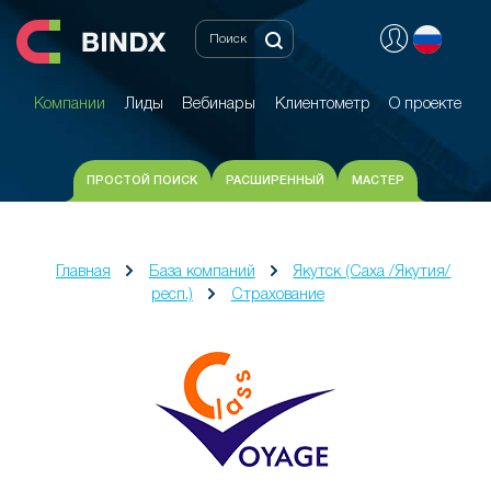
Компании
Лиды
Вебинары
Клиентометр
О проекте
Компании
Лиды
Вебинары
Клиентометр
О проекте
ПРОСТОЙ ПОИСК
РАСШИРЕННЫЙ
МАСТЕР
Главная
База компаний
Якутск (Саха /Якутия/
респ.)
Страхование