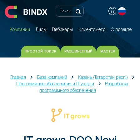
Компании
Лиды
Вебинары
Клиентометр
О проекте
Компании
Лиды
Вебинары
Клиентометр
О проекте
ПРОСТОЙ ПОИСК
РАСШИРЕННЫЙ
МАСТЕР
Главная
База компаний
Казань (Татарстан респ.)
Программное обеспечение и IT услуги
Разработка
программного обеспечения