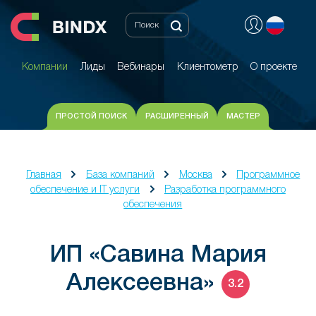
Компании
Лиды
Вебинары
Клиентометр
О проекте
Компании
Лиды
Вебинары
Клиентометр
О проекте
ПРОСТОЙ ПОИСК
РАСШИРЕННЫЙ
МАСТЕР
Главная
База компаний
Москва
Программное
обеспечение и IT услуги
Разработка программного
обеспечения
ИП «Савина Мария
Алексеевна»
3.2