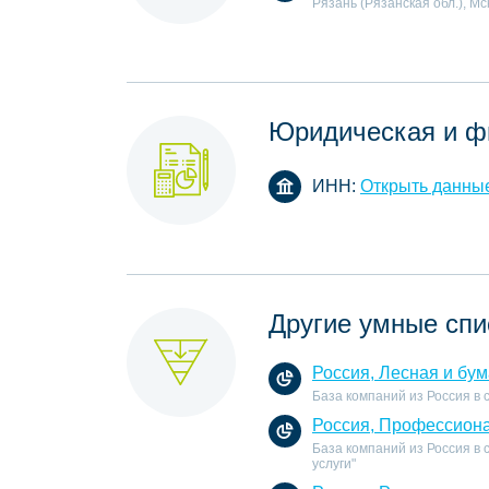
Рязань (Рязанская обл.), Мс
Юридическая и ф
ИНН:
Открыть данны
Другие умные спи
Россия, Лесная и бу
База компаний из Россия в 
Россия, Профессиона
База компаний из Россия в
услуги"