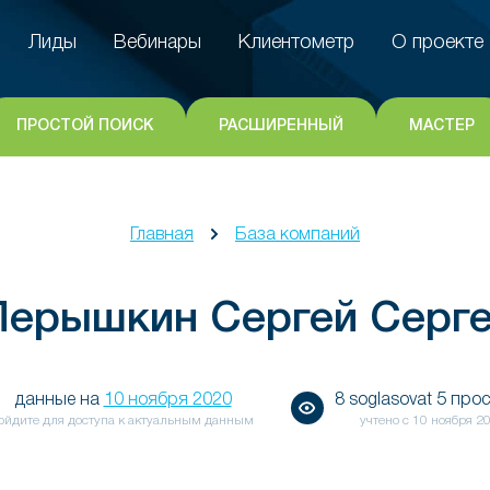
Лиды
Вебинары
Клиентометр
О проекте
Лиды
Вебинары
Клиентометр
О проекте
ПРОСТОЙ ПОИСК
РАСШИРЕННЫЙ
МАСТЕР
Главная
База компаний
Перышкин Сергей Серге
данные на
10 ноября 2020
8 soglasovat 5 про
ойдите для доступа к актуальным данным
учтено с
10 ноября 2