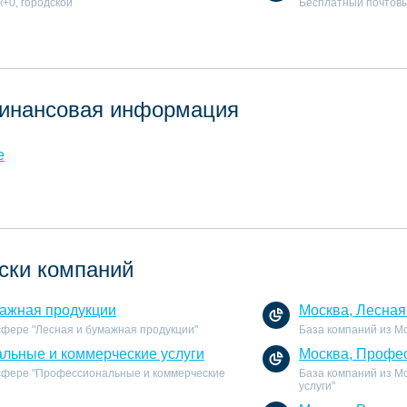
к+0, городской
Бесплатный почтовы
инансовая информация
е
ски компаний
мажная продукции
Москва, Лесная
сфере "Лесная и бумажная продукции"
База компаний из Мо
льные и коммерческие услуги
Москва, Профес
 сфере "Профессиональные и коммерческие
База компаний из М
услуги"