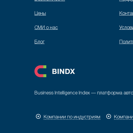
Цены
Конта
СМИ о нас
Услов
Блог
Полит
Business Intelligence Index — платформа а
Компании по индустриям
Компани