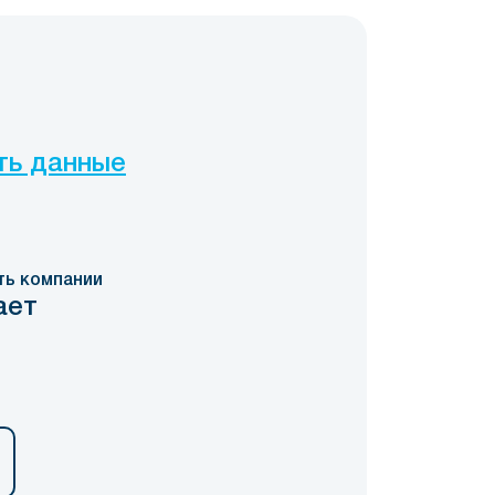
ть данные
ть компании
ает