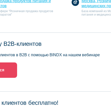
родажа продуктов питания и
Москва, Рознич
атов
медицинских п
 сфере "Розничная продажа продуктов
База компаний из М
паратов"
питания и медицинс
у B2B-клиентов
 клиентов в B2B с помощью BINDX на нашем вебинаре
ся
 клиентов бесплатно!