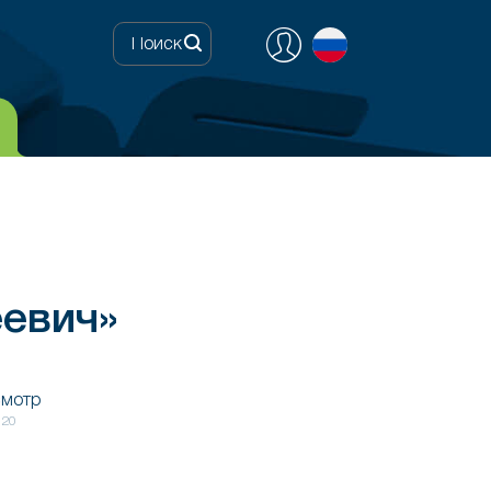
евич»
смотр
020