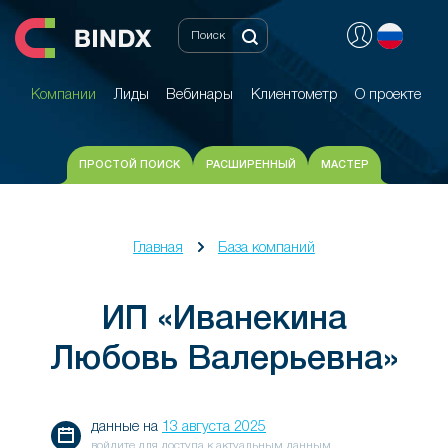
Компании
Лиды
Вебинары
Клиентометр
О проекте
Компании
Лиды
Вебинары
Клиентометр
О проекте
ПРОСТОЙ ПОИСК
РАСШИРЕННЫЙ
МАСТЕР
Главная
База компаний
ИП «Иванекина
Любовь Валерьевна»
данные на
13 августа 2025
войдите для доступа к актуальным данным