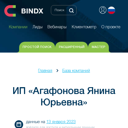
Компании
Лиды
Вебинары
Клиентометр
О проекте
Компании
Лиды
Вебинары
Клиентометр
О проекте
ПРОСТОЙ ПОИСК
РАСШИРЕННЫЙ
МАСТЕР
Главная
База компаний
ИП «Агафонова Янина
Юрьевна»
данные на
13 января 2023
войдите для доступа к актуальным данным